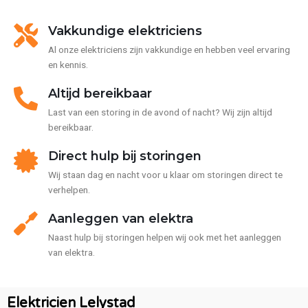
w
a
Vakkundige elektriciens
a
r
Al onze elektriciens zijn vakkundige en hebben veel ervaring
s
en kennis.
c
h
Altijd bereikbaar
u
Last van een storing in de avond of nacht? Wij zijn altijd
w
bereikbaar.
i
n
Direct hulp bij storingen
g
.
Wij staan dag en nacht voor u klaar om storingen direct te
verhelpen.
Aanleggen van elektra
Naast hulp bij storingen helpen wij ook met het aanleggen
van elektra.
Elektricien Lelystad